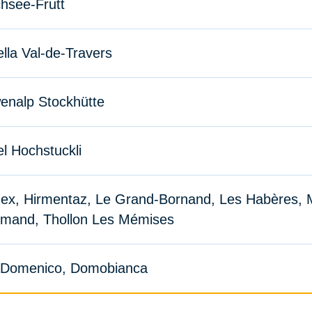
hsee-Frutt
lla Val-de-Travers
enalp Stockhütte
el Hochstuckli
ex, Hirmentaz, Le Grand-Bornand, Les Habères, M
mand, Thollon Les Mémises
 Domenico, Domobianca