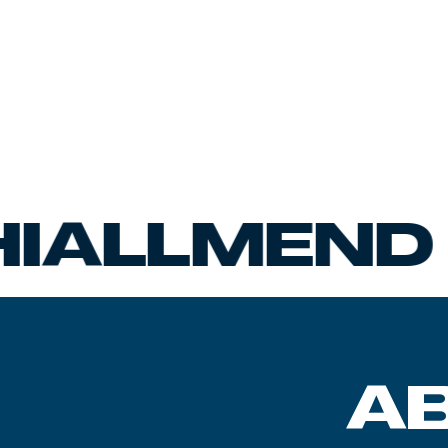
LLMEND
B
A