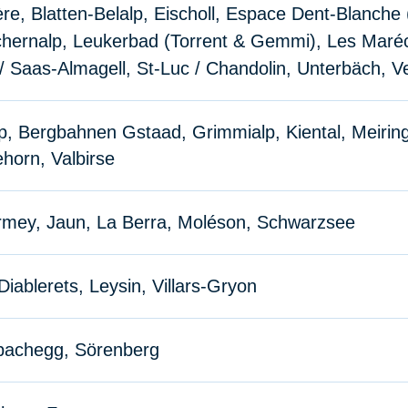
re, Blatten-Belalp, Eischoll, Espace Dent-Blanche 
hernalp, Leukerbad (Torrent & Gemmi), Les Maré
/ Saas-Almagell, St-Luc / Chandolin, Unterbäch, V
p, Bergbahnen Gstaad, Grimmialp, Kiental, Meirin
ehorn, Valbirse
mey, Jaun, La Berra, Moléson, Schwarzsee
Diablerets, Leysin, Villars-Gryon
bachegg, Sörenberg