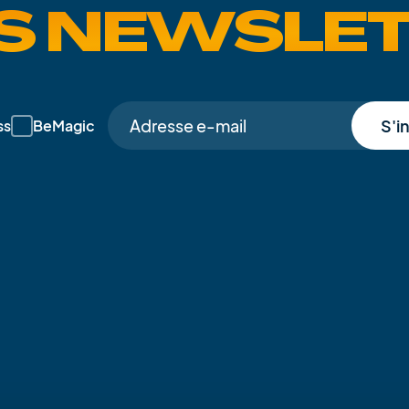
S NEWSLE
S'i
ss
BeMagic