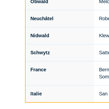
Obwald
Melc
Neuchâtel
Robe
Nidwald
Klew
Schwytz
Satt
France
Bern
Som
Italie
San