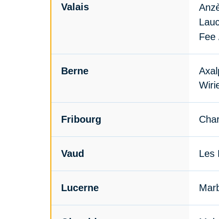
Valais
Anzè
Lauc
Fee 
Berne
Axal
Wiri
Fribourg
Char
Vaud
Les 
Lucerne
Mar