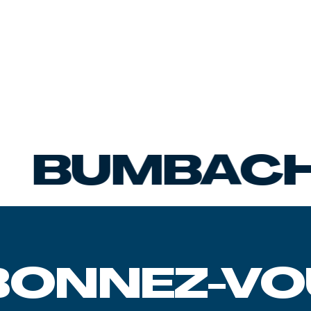
UMBACH S
BONNEZ-VO