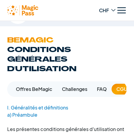
Le programme de fidélité Magic
Change curren
Pass
BEMAGIC
CONDITIONS
GÉNÉRALES
D'UTILISATION
he?
Offres BeMagic
Challenges
FAQ
CGU
I. Généralités et définitions
a) Préambule
Les présentes conditions générales d'utilisation ont