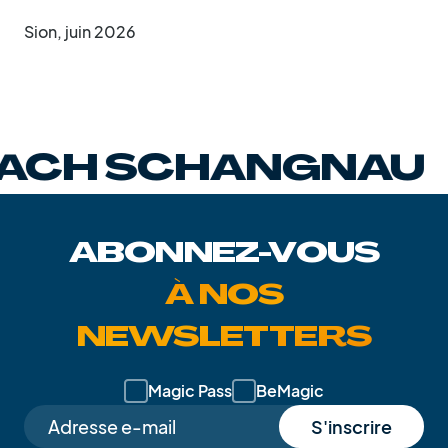
Sion, juin 2026
 SCHANGNAU
EI
ABONNEZ-VOUS
À NOS
NEWSLETTERS
Magic Pass
BeMagic
S'inscrire