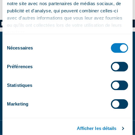
notre site avec nos partenaires de médias sociaux, de
publicité et d'analyse, qui peuvent combiner celles-ci
avec d'autres informations que vous leur avez fournies
D
BUMBACH SCH
ou qu'ils ont collectées lors de votre utilisation de leurs
services.
Sélection
Nécessaires
ABONNEZ-VOUS
du
consentement
À NOS
Préférences
NEWSLETTERS
Statistiques
Magic Pass
BeMagic
S'inscrire
Marketing
Magic Pass
Afficher les détails