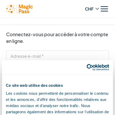
Change curren
LOGIN
Connectez-vous pour accéder à votre compte
en ligne.
Adresse e-mail
Mot de passe
Ce site web utilise des cookies
Login
Les cookies nous permettent de personnaliser le contenu
et les annonces, d'offrir des fonctionnalités relatives aux
|
médias sociaux et d'analyser notre trafic. Nous
Mot de passe oublié
Retour à la page d'accueil
partageons également des informations sur l'utilisation de