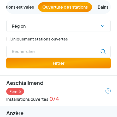
inations estivales
Ouverture des stations
Bains
Région
Berne
Uniquement stations ouvertes
France
Fribourg
Rechercher
Italie
Filtrer
Jura
Lucerne
Neuchâtel
Aeschiallmend
Nidwald
Obwald
Fermé
Schwytz
0/4
Installations ouvertes
Soleure
Valais
Anzère
Vaud