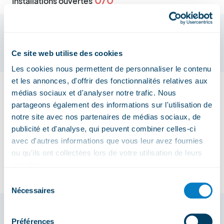
Installations ouvertes
Jura-sur-Léman (Transfrontalier)
Fermé
Ce site web utilise des cookies
0/0
Installations ouvertes
Les cookies nous permettent de personnaliser le contenu
et les annonces, d'offrir des fonctionnalités relatives aux
Kiental
médias sociaux et d'analyser notre trafic. Nous
Ouvert
partageons également des informations sur l'utilisation de
Ouverture :
notre site avec nos partenaires de médias sociaux, de
Week-ends et jours fériés : 09.05 - 30.06.2026
publicité et d'analyse, qui peuvent combiner celles-ci
Mercredi - dimanche : 01.07 - 16.08.2026 +
avec d'autres informations que vous leur avez fournies
16.09 - 11.10.2026
ou qu'ils ont collectées lors de votre utilisation de leurs
Week-ends : 17.08 - 13.09.2026
services.
1/2
Installations ouvertes
Sélection
Nécessaires
du
Klewenalp-Stockhütte
consentement
Préférences
Ouvert