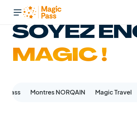
SOYEZ EN
MAGIC !
ic Pass
Montres NORQAIN
Magic Travel