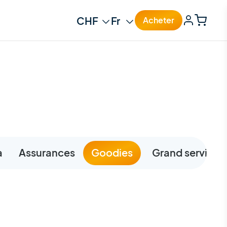
Change currency
Change language
Acheter
a
Assurances
Goodies
Grand service