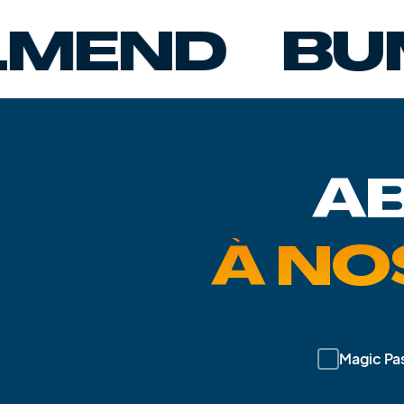
ND
BUMBA
A
À NO
Magic Pa