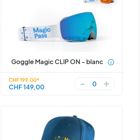
Goggle Magic CLIP ON - blanc
+
-
CHF 199,00*
0
CHF 149,00