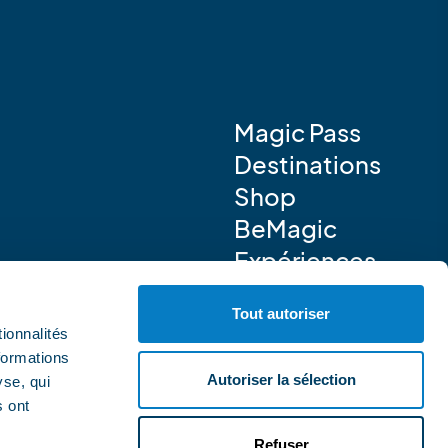
Magic Pass
Destinations
Shop
BeMagic
Expériences
Tout autoriser
ionnalités
formations
Autoriser la sélection
yse, qui
s ont
Refuser