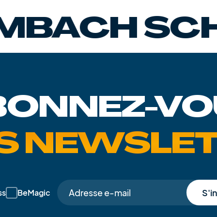
CH SCHAN
BONNEZ-VO
S NEWSLE
S'i
ss
BeMagic