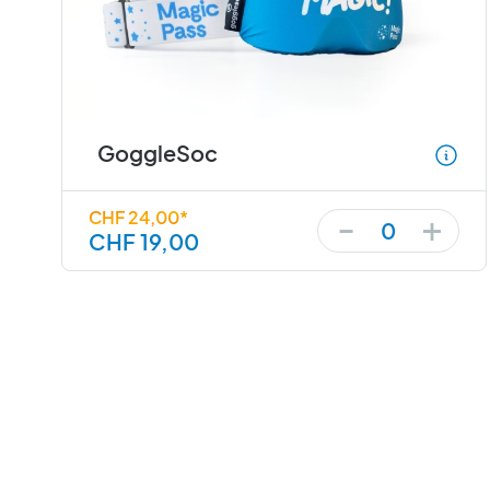
GoggleSoc
+
-
CHF 24,00*
0
CHF 19,00