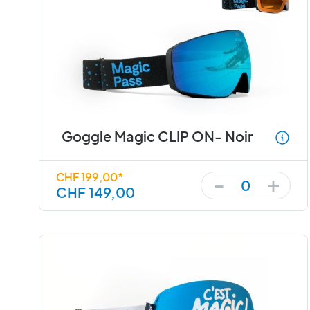
Goggle Magic CLIP ON- Noir
+
-
CHF 199,00*
0
CHF 149,00