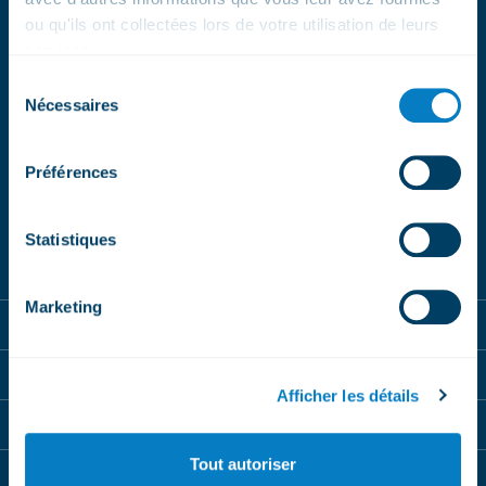
ou qu'ils ont collectées lors de votre utilisation de leurs
ABONNEZ-VOUS
services.
Sélection
À NOS
Nécessaires
du
NEWSLETTERS
consentement
Préférences
Magic Pass
BeMagic
S'inscrire
Statistiques
Marketing
Magic Pass
Destinations
Afficher les détails
Shop
Tout autoriser
BeMagic