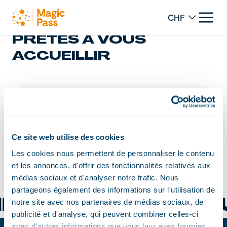
Change curren
PLUS DE 100 STATIONS
PRÊTES À VOUS
ACCUEILLIR
Carte
Liste des destinations
Liste des destin
Ce site web utilise des cookies
Leaflet
Les cookies nous permettent de personnaliser le contenu
+
et les annonces, d'offrir des fonctionnalités relatives aux
−
médias sociaux et d'analyser notre trafic. Nous
partageons également des informations sur l'utilisation de
BACH SCHANGNA
notre site avec nos partenaires de médias sociaux, de
publicité et d'analyse, qui peuvent combiner celles-ci
avec d'autres informations que vous leur avez fournies