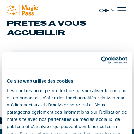
Change curren
PLUS DE 100 STATIONS
PRÊTES À VOUS
ACCUEILLIR
Carte
Liste des destinations
Liste des destin
Ce site web utilise des cookies
Leaflet
Les cookies nous permettent de personnaliser le contenu
+
et les annonces, d'offrir des fonctionnalités relatives aux
−
médias sociaux et d'analyser notre trafic. Nous
partageons également des informations sur l'utilisation de
ACH SCHANGNAU
notre site avec nos partenaires de médias sociaux, de
publicité et d'analyse, qui peuvent combiner celles-ci
avec d'autres informations que vous leur avez fournies