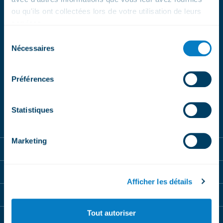
ou qu'ils ont collectées lors de votre utilisation de leurs
ABONNEZ-VOUS
services.
Sélection
À NOS
Nécessaires
du
NEWSLETTERS
consentement
Préférences
Magic Pass
BeMagic
S'inscrire
Statistiques
Marketing
Magic Pass
Destinations
Afficher les détails
Shop
Tout autoriser
BeMagic