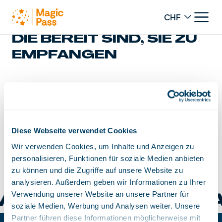
Change curren
ÜBER 100 STATIONEN
DIE BEREIT SIND, SIE ZU
EMPFANGEN
Karte
Liste der Destinationen
Liste der Som
Diese Webseite verwendet Cookies
Leaflet
Wir verwenden Cookies, um Inhalte und Anzeigen zu
+
personalisieren, Funktionen für soziale Medien anbieten
−
zu können und die Zugriffe auf unsere Website zu
analysieren. Außerdem geben wir Informationen zu Ihrer
Verwendung unserer Website an unsere Partner für
BACH SCHANGNA
soziale Medien, Werbung und Analysen weiter. Unsere
Partner führen diese Informationen möglicherweise mit