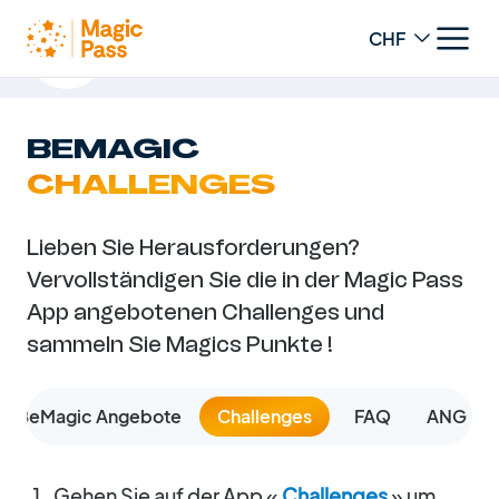
Change curren
Das Magic Pass-Treueprogramm
BEMAGIC
CHALLENGES
Lieben Sie Herausforderungen?
Vervollständigen Sie die in der Magic Pass
App angebotenen Challenges und
sammeln Sie Magics Punkte !
BeMagic Angebote
Challenges
FAQ
ANG
Gehen Sie auf der App «
Challenges
» um