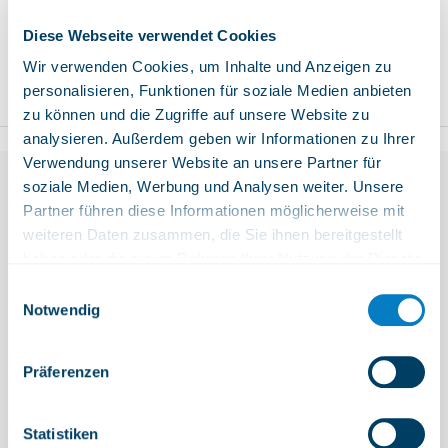
mindestens 21 Besuche in den Magic
Diese Webseite verwendet Cookies
Pass Stationen, um 20 Magics
freizuschalten und zu gewinnen!
Wir verwenden Cookies, um Inhalte und Anzeigen zu
+ 20 Magics
personalisieren, Funktionen für soziale Medien anbieten
zu können und die Zugriffe auf unsere Website zu
analysieren. Außerdem geben wir Informationen zu Ihrer
Verwendung unserer Website an unsere Partner für
soziale Medien, Werbung und Analysen weiter. Unsere
Mit BeMagic werden Ihre
Partner führen diese Informationen möglicherweise mit
weiteren Daten zusammen, die Sie ihnen bereitgestellt
Zahlungsmittel zu Ihrer
haben oder die sie im Rahmen Ihrer Nutzung der Dienste
gesammelt haben.
Einwilligungsauswahl
Kundenkarte!
Notwendig
Präferenzen
Statistiken