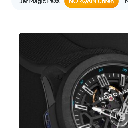
Der Magic Pass
NORQAIN Uhren
M