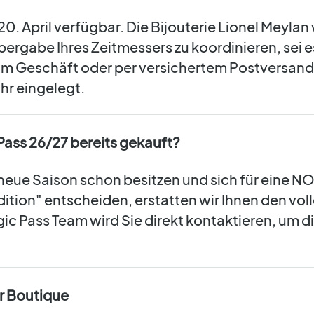
0. April verfügbar. Die Bijouterie Lionel Meylan 
bergabe Ihres Zeitmessers zu koordinieren, sei e
m Geschäft oder per versichertem Postversand.
 Uhr eingelegt.
Pass 26/27 bereits gekauft?
ie neue Saison schon besitzen und sich für eine 
dition" entscheiden, erstatten wir Ihnen den vol
ic Pass Team wird Sie direkt kontaktieren, um d
er Boutique