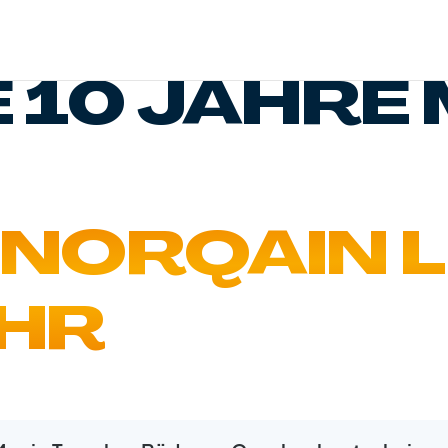
E 10 JAHRE
 NORQAIN L
UHR