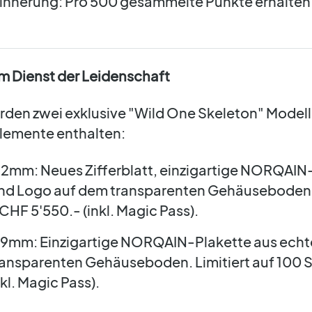
rinnerung: Pro 500 gesammelte Punkte erhalten
im Dienst der Leidenschaft
rden zwei exklusive "Wild One Skeleton" Modell
Elemente enthalten:
2mm: Neues Zifferblatt, einzigartige NORQAIN
nd Logo auf dem transparenten Gehäuseboden. 
CHF 5'550.- (inkl. Magic Pass).
39mm: Einzigartige NORQAIN-Plakette aus echt
ansparenten Gehäuseboden. Limitiert auf 100 S
l. Magic Pass).