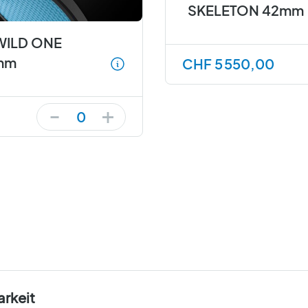
SKELETON 42mm
WILD ONE
mm
CHF 5 550,00
+
-
0
arkeit