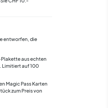
 Sie CHF 10.-
e entworfen, die
-Plakette aus echten
Limitiert auf 100
en Magic Pass Karten
tück zum Preis von