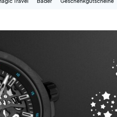
agic Travel
Bäder
Geschenkgutscheine