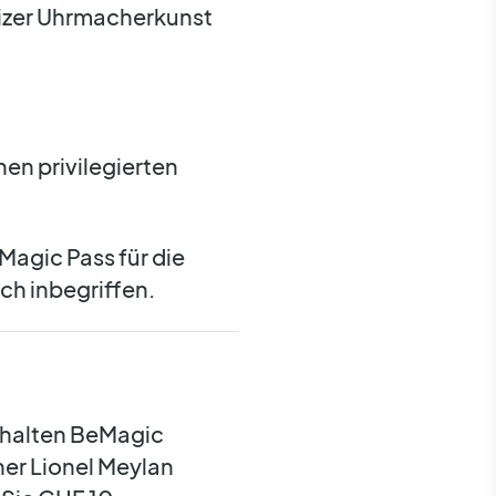
eizer Uhrmacherkunst
nen privilegierten
 Magic Pass für die
ch inbegriffen.
erhalten BeMagic
ner Lionel Meylan