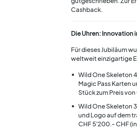
gutgeschrieben. Zur E
Cashback.
Die Uhren: Innovation 
Für dieses Jubiläum wu
weltweit einzigartige 
Wild One Skeleton 4
Magic Pass Karten u
Stück zum Preis von 
Wild One Skeleton 
und Logo auf dem tr
CHF 5'200.- CHF (ink