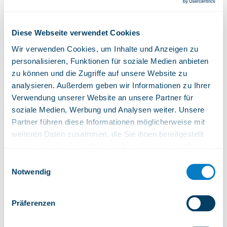
Pistenpläne
Diese Webseite verwendet Cookies
Wir verwenden Cookies, um Inhalte und Anzeigen zu
personalisieren, Funktionen für soziale Medien anbieten
zu können und die Zugriffe auf unsere Website zu
Was Sie in St-Luc / Chandolin finden
analysieren. Außerdem geben wir Informationen zu Ihrer
werden
Verwendung unserer Website an unsere Partner für
soziale Medien, Werbung und Analysen weiter. Unsere
Partner führen diese Informationen möglicherweise mit
Geeignet für Kinder
weiteren Daten zusammen, die Sie ihnen bereitgestellt
haben oder die sie im Rahmen Ihrer Nutzung der Dienste
gesammelt haben.
Einwilligungsauswahl
Notwendig
Rote Pisten
Präferenzen
Schwarze Pisten