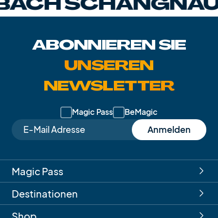
H SCHANGNAU
E
ABONNIEREN SIE
UNSEREN
NEWSLETTER
Magic Pass
BeMagic
Anmelden
Magic Pass
Destinationen
Shop