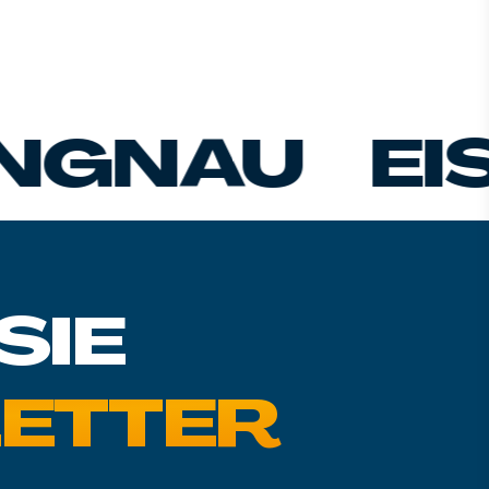
U
EISCHO
SIE
ETTER