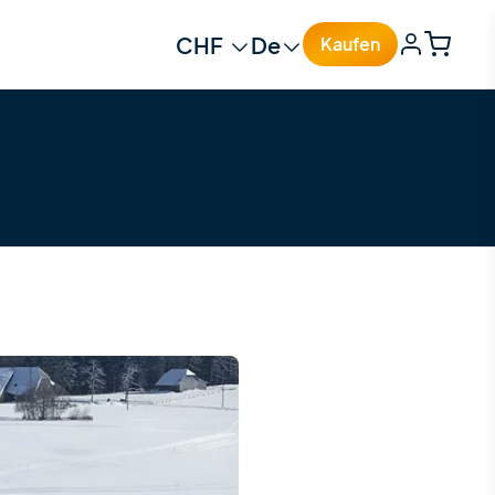
Change currency
Change language
Kaufen