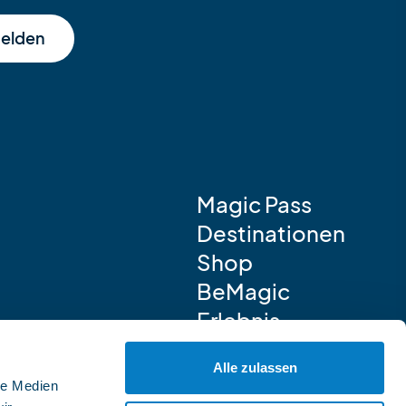
elden
Magic Pass
Destinationen
Shop
BeMagic
Erlebnis
Alle zulassen
le Medien