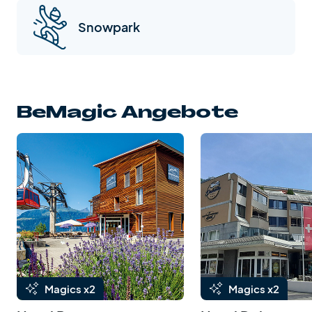
Snowpark
BeMagic Angebote
Magics x2
Magics x2