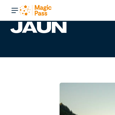
Offen
JAUN