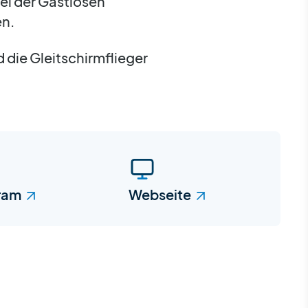
el der Gastlosen
en.
 die Gleitschirmflieger
ram
Webseite