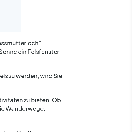
rossmutterloch“
Sonne ein Felsfenster
els zu werden, wird Sie
tivitäten zu bieten. Ob
 die Wanderwege,