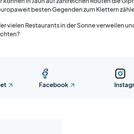
 können in Jaun auf zahlreichen Routen die Gipf
 europaweit besten Gegenden zum Klettern zähl
er vielen Restaurants in der Sonne verweilen und
achten?
iet
Facebook
Instag