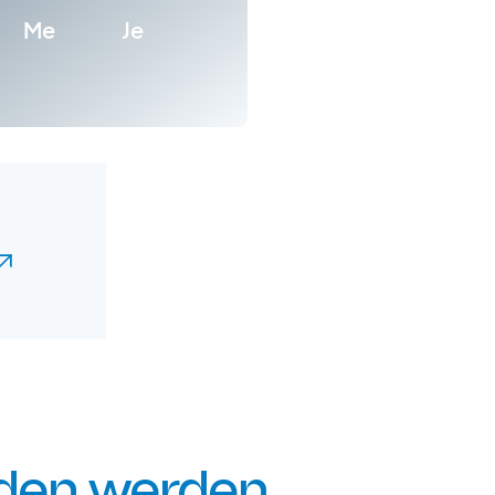
Me
Je
nden werden