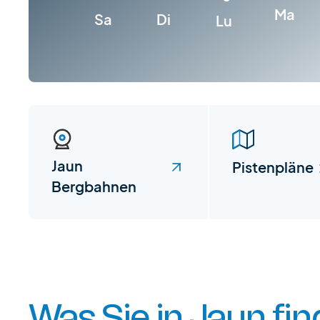
Ma
Sa
Di
Lu
Jaun
Pistenpläne
Bergbahnen
Was Sie in Jaun fi