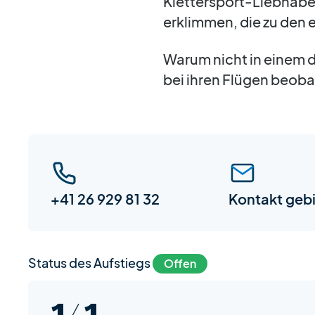
Klettersport-Liebhaber
erklimmen, die zu den
Warum nicht in einem d
bei ihren Flügen beob
+41 26 929 81 32
Kontakt geb
Status des Aufstiegs
Offen
1/ 1