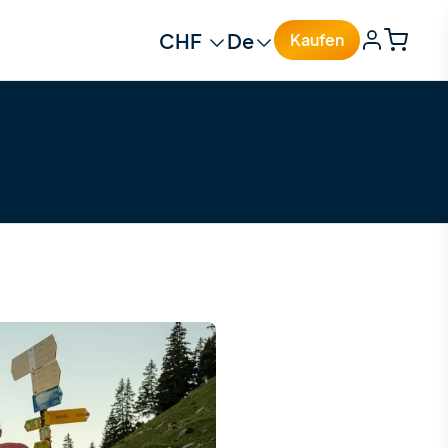
Change currency
Change language
Kaufen