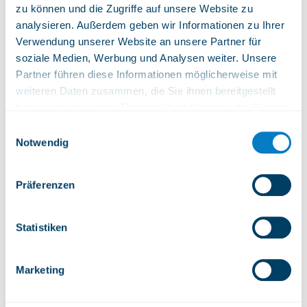
Webseite
zu können und die Zugriffe auf unsere Website zu
analysieren. Außerdem geben wir Informationen zu Ihrer
Verwendung unserer Website an unsere Partner für
Status des Aufstiegs
Geschlossen
soziale Medien, Werbung und Analysen weiter. Unsere
Partner führen diese Informationen möglicherweise mit
weiteren Daten zusammen, die Sie ihnen bereitgestellt
0/ 3
haben oder die sie im Rahmen Ihrer Nutzung der Dienste
Geöffnete Installationen
gesammelt haben.
Einwilligungsauswahl
Notwendig
19°
Präferenzen
Donnerstag, 6. august 2026
Statistiken
Marketing
Ma
Sa
Lu
Di
Me
Ve